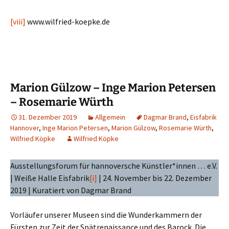
[viii]
www.wilfried-koepke.de
Marion Gülzow – Inge Marion Petersen
– Rosemarie Würth
31. Dezember 2019
Allgemein
Dagmar Brand
,
Eisfabrik
Hannover
,
Inge Marion Petersen
,
Marion Gülzow
,
Rosemarie Würth
,
Wilfried Köpke
Wilfried Köpke
Ausstellungsforum für hannoversche Künstler*innen … e.V.
| Weiße Halle Eisfabrik
[i]
| 24. November bis 22. Dezember
2019 | Kuratiert von Dagmar Brand
Vorläufer unserer Museen sind die Wunderkammern der
Fürsten zur Zeit der Spätrenaissance und des Barock. Die