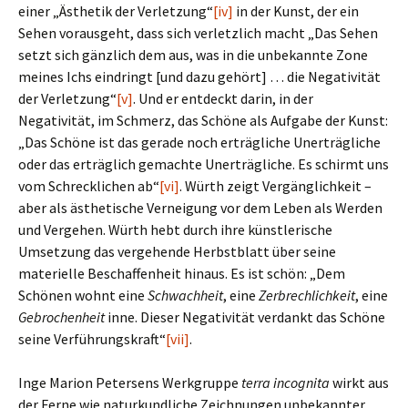
einer „Ästhetik der Verletzung“
[iv]
in der Kunst, der ein
Sehen vorausgeht, dass sich verletzlich macht „Das Sehen
setzt sich gänzlich dem aus, was in die unbekannte Zone
meines Ichs eindringt [und dazu gehört] … die Negativität
der Verletzung“
[v]
. Und er entdeckt darin, in der
Negativität, im Schmerz, das Schöne als Aufgabe der Kunst:
„Das Schöne ist das gerade noch erträgliche Unerträgliche
oder das erträglich gemachte Unerträgliche. Es schirmt uns
vom Schrecklichen ab“
[vi]
. Würth zeigt Vergänglichkeit –
aber als ästhetische Verneigung vor dem Leben als Werden
und Vergehen. Würth hebt durch ihre künstlerische
Umsetzung das vergehende Herbstblatt über seine
materielle Beschaffenheit hinaus. Es ist schön: „Dem
Schönen wohnt eine
Schwachheit
, eine
Zerbrechlichkeit
, eine
Gebrochenheit
inne. Dieser Negativität verdankt das Schöne
seine Verführungskraft“
[vii]
.
Inge Marion Petersens Werkgruppe
terra incognita
wirkt aus
der Ferne wie naturkundliche Zeichnungen unbekannter