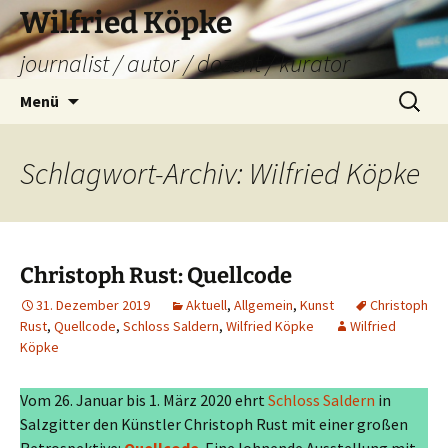
Zum
Wilfried Köpke
Inhalt
journalist / autor / dozent / kurator
springen
Suchen
Menü
nach:
Schlagwort-Archiv: Wilfried Köpke
Christoph Rust: Quellcode
31. Dezember 2019
Aktuell
,
Allgemein
,
Kunst
Christoph
Rust
,
Quellcode
,
Schloss Saldern
,
Wilfried Köpke
Wilfried
Köpke
Vom 26. Januar bis 1. März 2020 ehrt
Schloss Saldern
in
Salzgitter den Künstler Christoph Rust mit einer großen