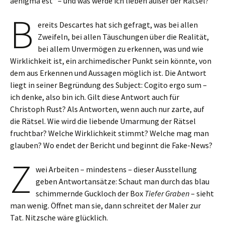
aenigma est“ – und was werde ich lieben außer der Rätsel?
B
ereits Descartes hat sich gefragt, was bei allen
Zweifeln, bei allen Täuschungen über die Realität,
bei allem Unvermögen zu erkennen, was und wie
Wirklichkeit ist, ein archimedischer Punkt sein könnte, von
dem aus Erkennen und Aussagen möglich ist. Die Antwort
liegt in seiner Begründung des Subject: Cogito ergo sum –
ich denke, also bin ich. Gilt diese Antwort auch für
Christoph Rust? Als Antworten, wenn auch nur zarte, auf
die Rätsel. Wie wird die liebende Umarmung der Rätsel
fruchtbar? Welche Wirklichkeit stimmt? Welche mag man
glauben? Wo endet der Bericht und beginnt die Fake-News?
Z
wei Arbeiten – mindestens – dieser Ausstellung
geben Antwortansätze: Schaut man durch das blau
schimmernde Guckloch der Box
Tiefer Graben
– sieht
man wenig. Öffnet man sie, dann schreitet der Maler zur
Tat. Nitzsche wäre glücklich.