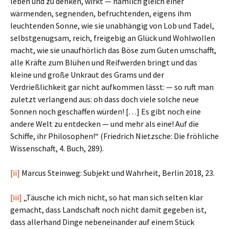
leben und zu denken, wirkt — nämlich gleich einer
wärmenden, segnenden, befruchtenden, eigens ihm
leuchtenden Sonne, wie sie unabhängig von Lob und Tadel,
selbstgenugsam, reich, freigebig an Glück und Wohlwollen
macht, wie sie unaufhörlich das Böse zum Guten umschafft,
alle Kräfte zum Blühen und Reifwerden bringt und das
kleine und große Unkraut des Grams und der
Verdrießlichkeit gar nicht aufkommen lässt: — so ruft man
zuletzt verlangend aus: oh dass doch viele solche neue
Sonnen noch geschaffen würden! […] Es gibt noch eine
andere Welt zu entdecken — und mehr als eine! Auf die
Schiffe, ihr Philosophen!“ (Friedrich Nietzsche: Die fröhliche
Wissenschaft, 4. Buch, 289).
[ii]
Marcus Steinweg: Subjekt und Wahrheit, Berlin 2018, 23.
[iii]
„Täusche ich mich nicht, so hat man sich selten klar
gemacht, dass Landschaft noch nicht damit gegeben ist,
dass allerhand Dinge nebeneinander auf einem Stück