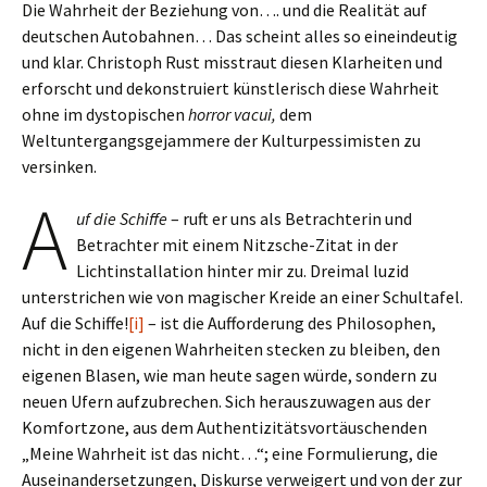
Die Wahrheit der Beziehung von…. und die Realität auf
deutschen Autobahnen… Das scheint alles so eineindeutig
und klar. Christoph Rust misstraut diesen Klarheiten und
erforscht und dekonstruiert künstlerisch diese Wahrheit
ohne im dystopischen
horror vacui,
dem
Weltuntergangsgejammere der Kulturpessimisten zu
versinken.
A
uf die Schiffe
– ruft er uns als Betrachterin und
Betrachter mit einem Nitzsche-Zitat in der
Lichtinstallation hinter mir zu. Dreimal luzid
unterstrichen wie von magischer Kreide an einer Schultafel.
Auf die Schiffe!
[i]
– ist die Aufforderung des Philosophen,
nicht in den eigenen Wahrheiten stecken zu bleiben, den
eigenen Blasen, wie man heute sagen würde, sondern zu
neuen Ufern aufzubrechen. Sich herauszuwagen aus der
Komfortzone, aus dem Authentizitätsvortäuschenden
„Meine Wahrheit ist das nicht…“; eine Formulierung, die
Auseinandersetzungen, Diskurse verweigert und von der zur