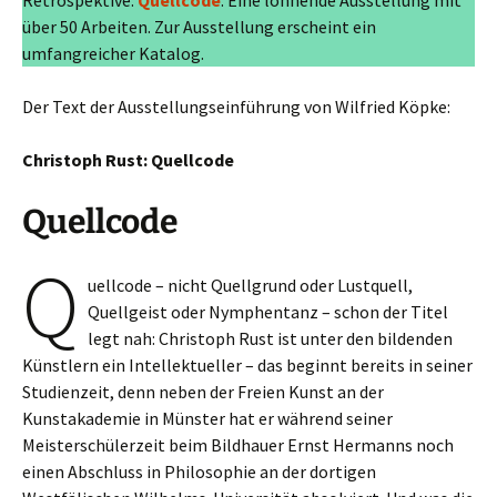
Retrospektive:
Quellcode
. Eine lohnende Ausstellung mit
über 50 Arbeiten. Zur Ausstellung erscheint ein
umfangreicher Katalog.
Der Text der Ausstellungseinführung von Wilfried Köpke:
Christoph Rust: Quellcode
Quellcode
Q
uellcode – nicht Quellgrund oder Lustquell,
Quellgeist oder Nymphentanz – schon der Titel
legt nah: Christoph Rust ist unter den bildenden
Künstlern ein Intellektueller – das beginnt bereits in seiner
Studienzeit, denn neben der Freien Kunst an der
Kunstakademie in Münster hat er während seiner
Meisterschülerzeit beim Bildhauer Ernst Hermanns noch
einen Abschluss in Philosophie an der dortigen