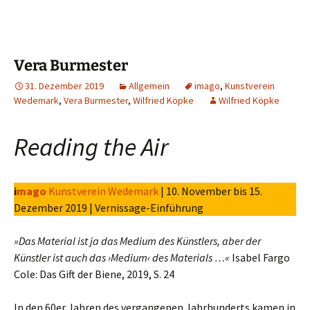
Vera Burmester
31. Dezember 2019
Allgemein
imago
,
Kunstverein
Wedemark
,
Vera Burmester
,
Wilfried Köpke
Wilfried Köpke
Reading the Air
i
mago
Kunstverein Wedemark
| 10. November bis 15.
Dezember 2019 | Vernissage-Einführung
»Das Material ist ja das Medium des Künstlers, aber der
Künstler ist auch das ›Medium‹ des Materials …«
Isabel Fargo
Cole: Das Gift der Biene, 2019, S. 24
In den 60er Jahren des vergangenen Jahrhunderts kamen in