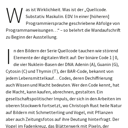
W
as ist Wirklichkeit. Was ist der „Quellcode.
Substativ. Maskulin. EDV. In einer [höheren]
Programmiersprache geschriebene Abfolge von
Programmanweisungen…“ – so belehrt die Wandaufschrift
zu Beginn der Ausstellung.
I
n den Bildern der Serie Quellcode tauchen wie störend
Elemente der digitalen Welt auf: Der binäre Code 1 | 0,
die vier Nuklein-Basen der DNA: Adenin (A), Guanin (G),
Cytosin (C) und Thymin (T), der BAR-Code, bekannt von
jedem Lebensmittelkauf… Codes, deren Dechiffrierung
auch Wissen und Macht bedeuten. Wer den Code kennt, hat
die Macht, kann kaufen, abrechnen, gestalten. Ein
gesellschaftspolitischer Impuls, der sich in den Arbeiten im
oberen Stockwerk fortsetzt, wo Christoph Rust heile Natur
auf Bildern mit Schmetterling und Vogel, mit Pflanzen
aber auch Zeitungsfotos auf ihre Deutung hinterfragt. Der
Vogel im Fadenkreuz, das Blätterwerk mit Pixeln, der