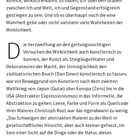
konnte, wirklich erkannt zu haben, d.h. über den Graben
zwischen Ich und Welt, ich und Gegenstand erfolgreich
gestiegen zu sein. Und ob es überhaupt noch die eine
Wahrheit gebe oder nicht vielmehr viele Wahrheiten der
Wirklichkeit.
D
ie Verzweiflung an den geltungssüchtigen
Versuchen die Wirklichkeit auch künstlerisch zu
bannen, der Kunst als Steigbügelhlater und
Dekorateuren der Macht, der Unmöglichkeit den
zivilisatorischen Bruch (Dan Diner) künstlerisch zu fassen,
war ein Beweggrund von Künstlern nach dem zweiten
Weltkrieg von Japan (Gutai) über Europa (Zero) bis in die
USA (Abstrakter Expressionismus) in das Informelle, die
Abstraktion zu gehen. Leere, Farbe und Form als Quellcode
ihrer Malerei. Christoph Rust war das irgendwann zu wenig.
„Das Schweigen der abstrakten Malerei zu der Welt in
gesellschaftlicher Hinsicht, aber auch kleiner gefasst, im
Sinn einer Sicht auf die Dinge oder die Natur, dieses