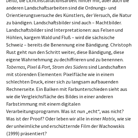
Delta,
die Lichtinstallationsarbeit hinter mir, aber auch die
anderen Landschaftsarbeiten sind die Ordnungs- und
Orientierungsversuche des Künstlers, der Versuch, die Natur
zu bändigen. Landschaftsbilder sind auch – Machtbilder.
Landschaftsbilder sind Interpretationen: aus Felsen und
Höhlen, kargem Wald und Fluß – wird die sächsische
Schweiz – bereits die Benennung eine Bändigung. Christoph
Rust geht nun den Schritt weiter, diese Bändigung, diese
eigene Wahrnehmung zu dechiffrieren und zu benennen.
Tabernas
,
Pixel & Port
,
Strom des Südens
sind Landschaften
mit störenden Elementen: Pixelfläche wie in einem
schlechten Druck, einer sich zu langsam aufbauenden
Rechnerseite. Ein Balken mit Farbunterschieden sieht aus
wie die Vergleichsfläche des Bildes in einer anderen
Farbstimmung mit einem digitalen
Verarbeitungsprogramm. Was ist nun „echt“, was nicht?
Was ist der Proof? Oder leben wir alle in einer
Matrix
, wie sie
der unheimliche und erschütternde Film der Wachowskis
(1999) präsentiert?