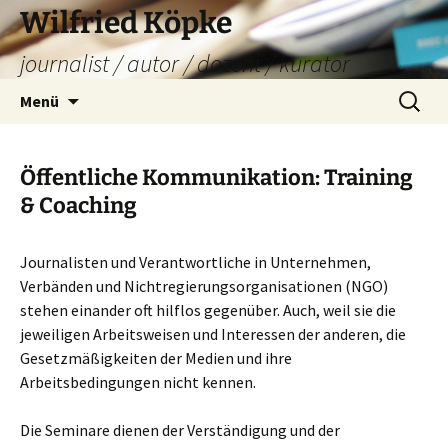
Zum
Wilfried Köpke
Inhalt
journalist / autor / dozent / kurator
springen
Suchen
Menü
nach:
Öffentliche Kommunikation: Training
& Coaching
Journalisten und Verantwortliche in Unternehmen,
Verbänden und Nichtregierungsorganisationen (NGO)
stehen einander oft hilflos gegenüber. Auch, weil sie die
jeweiligen Arbeitsweisen und Interessen der anderen, die
Gesetzmäßigkeiten der Medien und ihre
Arbeitsbedingungen nicht kennen.
Die Seminare dienen der Verständigung und der