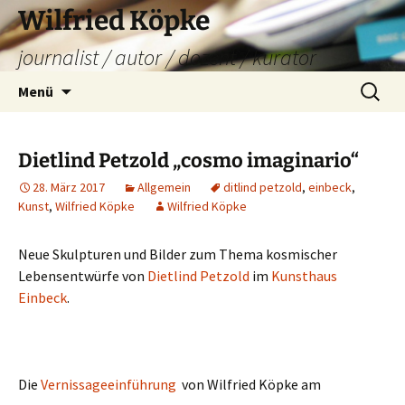
Zum
Wilfried Köpke
Inhalt
journalist / autor / dozent / kurator
springen
Suchen
Menü
nach:
Dietlind Petzold „cosmo imaginario“
28. März 2017
Allgemein
ditlind petzold
,
einbeck
,
Kunst
,
Wilfried Köpke
Wilfried Köpke
Neue Skulpturen und Bilder zum Thema kosmischer
Lebensentwürfe von
Dietlind Petzold
im
Kunsthaus
Einbeck
.
Die
Vernissageeinführung
von Wilfried Köpke am