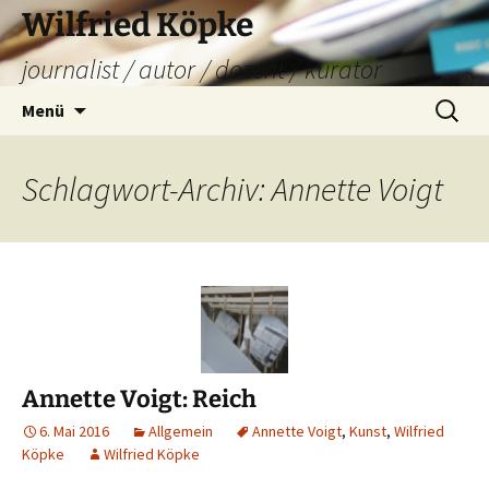
Zum
Wilfried Köpke
Inhalt
journalist / autor / dozent / kurator
springen
Suchen
Menü
nach:
Schlagwort-Archiv: Annette Voigt
Annette Voigt: Reich
6. Mai 2016
Allgemein
Annette Voigt
,
Kunst
,
Wilfried
Köpke
Wilfried Köpke