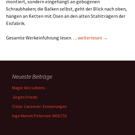
montiert, sondern eingehängt an gebogenen
Schraubhaken; die Balken selbst, geht der Blick nach oben,
hängen an Ketten mit Ösen an den alten Stahlträgern der
Eisfabrik.
Annette Voigt: Reich
Gesamte Werkeinführung lesen….
weiterlesen
→
Neueste Beiträge
Magie des Lebens
Jürgen Friede
Öznur Cansever: Erinnerungen
Inge Marion Petersen: INSECTA