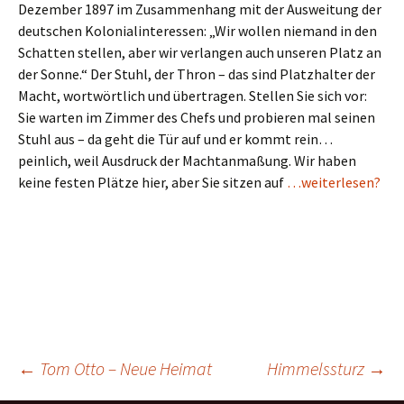
Dezember 1897 im Zusammenhang mit der Ausweitung der
deutschen Kolonialinteressen: „Wir wollen niemand in den
Schatten stellen, aber wir verlangen auch unseren Platz an
der Sonne.“ Der Stuhl, der Thron – das sind Platzhalter der
Macht, wortwörtlich und übertragen. Stellen Sie sich vor:
Sie warten im Zimmer des Chefs und probieren mal seinen
Stuhl aus – da geht die Tür auf und er kommt rein…
peinlich, weil Ausdruck der Machtanmaßung. Wir haben
keine festen Plätze hier, aber Sie sitzen auf
…weiterlesen?
Beitragsnavigation
←
Tom Otto – Neue Heimat
Himmelssturz
→