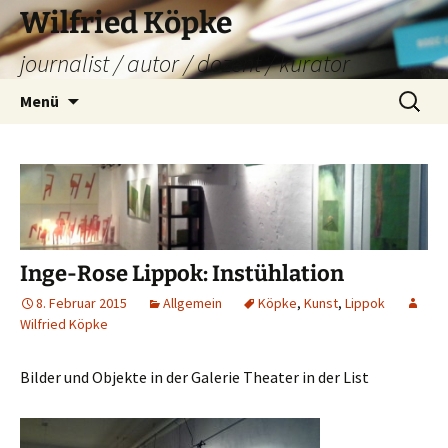
Zum
Wilfried Köpke
Inhalt
journalist / autor / dozent / kurator
springen
Suchen
Menü
nach:
Inge-Rose Lippok: Instühlation
8. Februar 2015
Allgemein
Köpke
,
Kunst
,
Lippok
Wilfried Köpke
Bilder und Objekte in der Galerie Theater in der List