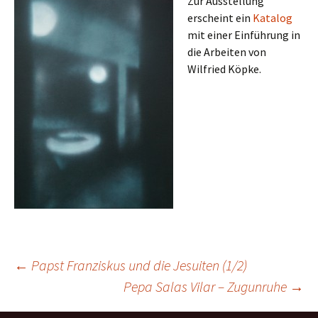
Zur Ausstellung
erscheint ein
Katalog
mit einer Einführung in
die Arbeiten von
Wilfried Köpke.
Beitragsnavigation
←
Papst Franziskus und die Jesuiten (1/2)
Pepa Salas Vilar – Zugunruhe
→