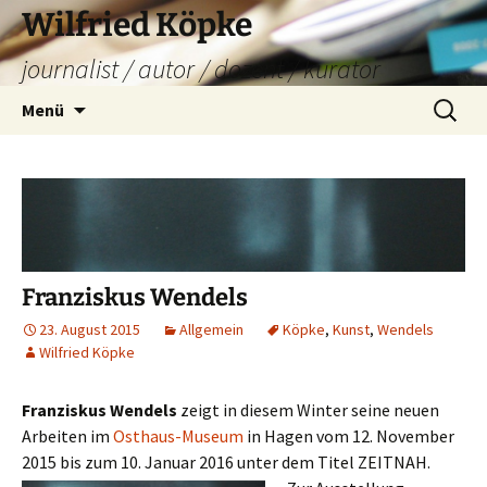
Zum
Wilfried Köpke
Inhalt
journalist / autor / dozent / kurator
springen
Suchen
Menü
nach:
Franziskus Wendels
23. August 2015
Allgemein
Köpke
,
Kunst
,
Wendels
Wilfried Köpke
Franziskus Wendels
zeigt in diesem Winter seine neuen
Arbeiten im
Osthaus-Museum
in Hagen vom 12. November
2015 bis zum 10. Januar 2016 unter dem Titel ZEITNAH.