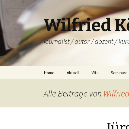
Zum
Inhalt
springen
Wilfried 
journalist / autor / dozent / kur
Home
Aktuell
Vita
Seminare
Biografie
Akademis
Lehrtätig
Alle Beiträge von
Wilfrie
Preise
Öffentlic
Kommunika
& Coachin
Jür