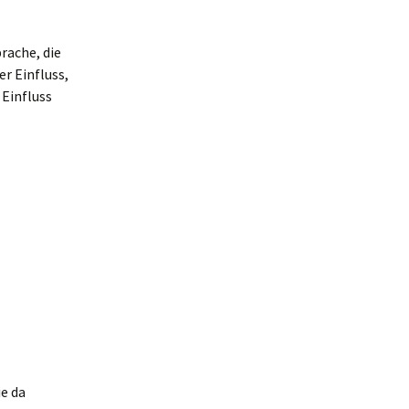
rache, die
r Einfluss,
 Einfluss
ie da