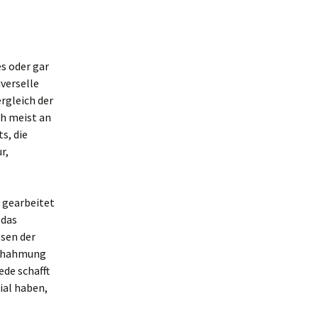
s oder gar
verselle
rgleich der
ch meist an
s, die
r,
 gearbeitet
 das
esen der
Nachahmung
ede schafft
ial haben,