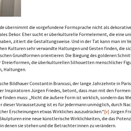
ede übernimmt die vorgefundene Formsprache nicht als dekorative
les Dekor. Eher sucht er überkulturelle Formelement, die eine uni
haben, zitiert die Gestaltungsweise. Und in der Tat kann man im Ve
hen Kulturen sehr verwandte Haltungen und Gesten finden, die si
schen Grundformen orientieren: Die Biegung des goldenen Schnitt
 Dreierformen, die überkulturellen Silhouetten menschlicher Figu
, Haltungen.
che Bildhauer Constantin Brancusi, der lange Jahrzehnte in Paris
der Inspiratoren Jürgen Friedes, betont, dass man mit den Formen
 finden muss: „Nicht die äußere Form ist wirklich, sondern das W
er dieser Voraussetzung ist es für jedermann unmöglich, durch 
icher Erscheinungen etwas Wirkliches auszudrücken.“
[v]
Jürgen Fri
Skulpturen eine neue künstlerische Wirklichkeiten, die das Potenz
in denen sie stehen und die Betrachter:innen zu verändern.