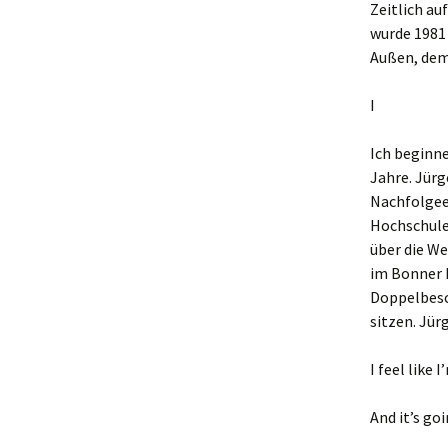
Zeitlich au
wurde 1981 
Außen, dem
I
Ich beginne
Jahre. Jürg
Nachfolgee
Hochschule
über die We
im Bonner 
Doppelbesc
sitzen. Jür
I feel like
And it’s go