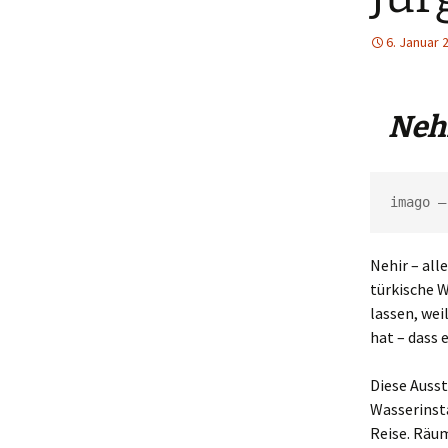
6. Januar 
Nehi
imago –
Nehir – all
türkische W
lassen, wei
hat – dass
Diese Ausst
Wasserinsta
Reise. Räum