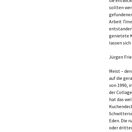
sie entwick
sollten we
gefundenen,
Arbeit
Tim
entstanden
genietete K
lassen sich
Jürgen Frie
Meist – den
auf die ger
von 1990, 
der Collage
hat das we
Kuchendeckc
Schwitters
Eden. Die n
oder dritte