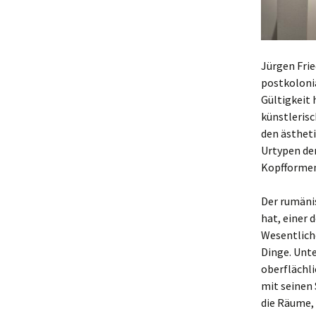
Jürgen Fri
postkolonia
Gültigkeit 
künstlerisc
den ästheti
Urtypen der
Kopfformen
Der rumänis
hat, einer 
Wesentliche
Dinge. Unt
oberflächl
mit seinen 
die Räume, 