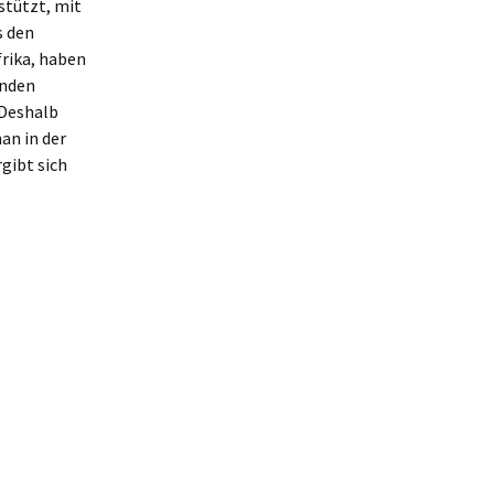
stützt, mit
s den
rika, haben
inden
 Deshalb
an in der
rgibt sich