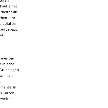
pturen
 häufig mit
rbeitet die
chen Jahr
holzplatten
 aufgebaut,
er.
hauen Sie
ferbleche
 Grundlagen
 Hannover
om
gmente. In
is Garten
 zweiten