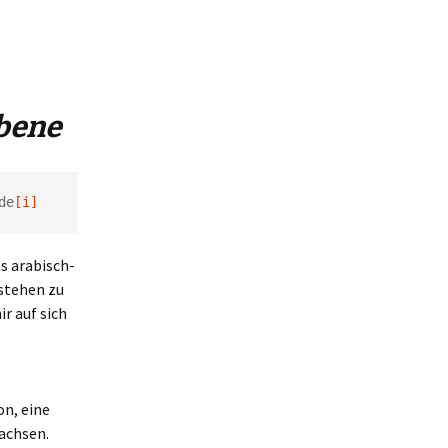
Ebene
de
[i]
as arabisch-
tstehen zu
r auf sich
on, eine
achsen.