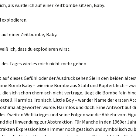
ich, als würde ich auf einer Zeitbombe sitzen, Baby.
d explodieren.
ze auf einer Zeitbombe, Baby.
eiß ich, dass du explodieren wirst.
e des Tages wird es mich nicht mehr geben.
 auf dieses Gefühl oder der Ausdruck sehen Sie in den beiden älte
Time Bomb Baby – wie eine Bombe aus Stahl und Kupferblech – zwe
, die sich schon chemisch nicht vertrage, liegt die Bombe fein hin
estell. Harmlos. Ironisch. Little Boy – war der Name der ersten
iroshima abgeworfen wurde. Harmlos und doch. Eine Antwort auf d
es Zweiten Weltkrieges und seine Folgen war die Abkehr vom Figu
und die Hinwendung zur Abstraktion. Für Manche in den 1960er Ja
strakten Expressionisten immer noch gestisch und symbolisch zu 