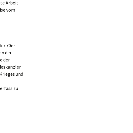
lte Arbeit
eise vom
der 70er
an der
e der
deskanzler
 Krieges und
erfass zu