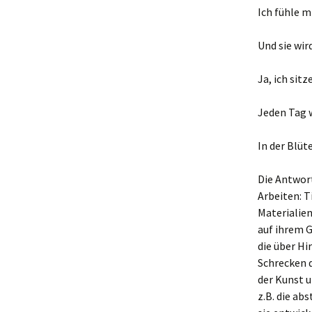
Ich fühle m
Und sie wir
Ja, ich sit
Jeden Tag w
In der Blüt
Die Antwort
Arbeiten: 
Materialien
auf ihrem G
die über H
Schrecken d
der Kunst 
z.B. die ab