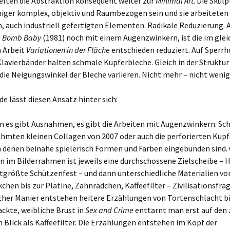
elten die Abstraktion konsequent weiter zur
Minimal Art
. Die Skul
niger komplex, objektiv und Raumbezogen sein und sie arbeiteten
 auch industriell gefertigten Elementen. Radikale Reduzierung. A
e Bomb Baby
(1981) noch mit einem Augenzwinkern, ist die im glei
 Arbeit
Variationen in der Fläche
entschieden reduziert. Auf Sperr
lavierbänder halten schmale Kupferbleche. Gleich in der Struktur
 die Neigungswinkel der Bleche variieren. Nicht mehr – nicht wenig
de lässt diesen Ansatz hinter sich:
n es gibt Ausnahmen, es gibt die Arbeiten mit Augenzwinkern. Sc
ahmten kleinen Collagen von 2007 oder auch die perforierten Kup
in denen beinahe spielerisch Formen und Farben eingebunden sind.
n im Bilderrahmen ist jeweils eine durchschossene Zielscheibe –
ltgrößte Schützenfest – und dann unterschiedliche Materialien v
hen bis zur Platine, Zahnrädchen, Kaffeefilter – Zivilisationsfra
cher Manier entstehen heitere Erzählungen von Tortenschlacht b
ackte, weibliche Brust in
Sex and Crime
enttarnt man erst auf den
n Blick als Kaffeefilter. Die Erzählungen entstehen im Kopf der