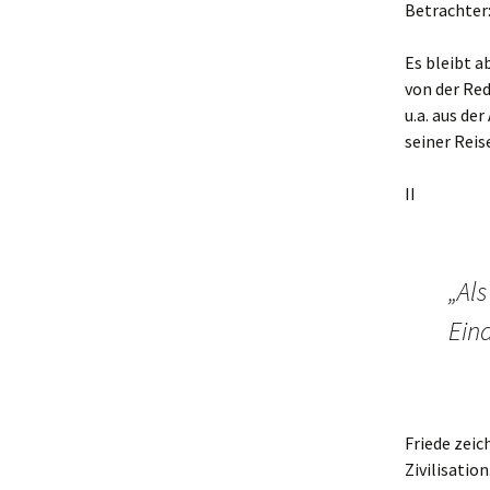
Betrachter:
Es bleibt a
von der Red
u.a. aus de
seiner Reis
II
„Als
Eind
Friede zeic
Zivilisatio