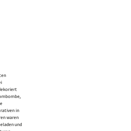
sten
i
dekoriert
 Atombombe,
ie
rativen in
hren waren
beladen und