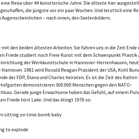
f eine Reise über 44 künstlerische Jahre. Die älteste hier ausgestel
geschaffen, die jüngste vor ein paar Wochen. Und letztlich eine R
 Augenscheinlichen – nach innen, den Seelenbildern.
 mit den beiden ältesten Arbeiten. Sie führen uns in die Zeit Ende 
en Friede studiert noch Freie Kunst mit dem Schwerpunkt Plastik 
inrichtung der Werkkunstschule in Hannover-Herrenhausen, heut
 Hannover. 1981 wird Ronald Reagan Präsident der USA, Kohl Bun
nde der FDP, Diana und Charles heiraten. Es ist die Zeit des Kalten
Hofgarten demonstrieren 300.000 Menschen gegen den NATO-
hluss. Gerade junge Erwachsene haben das Gefühl, auf einem Pulv
gen Friede hört Lake. Und das klingt 1976 so:
 I’m sitting on time bomb baby
ing to explode