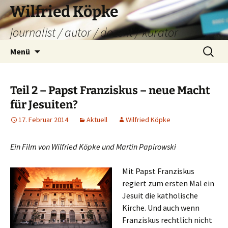
Zum
Wilfried Köpke
Inhalt
journalist / autor / dozent / kurator
springen
Suchen
Menü
nach:
Teil 2 – Papst Franziskus – neue Macht
für Jesuiten?
17. Februar 2014
Aktuell
Wilfried Köpke
Ein Film von Wilfried Köpke und Martin Papirowski
Mit Papst Franziskus
regiert zum ersten Mal ein
Jesuit die katholische
Kirche. Und auch wenn
Franziskus rechtlich nicht